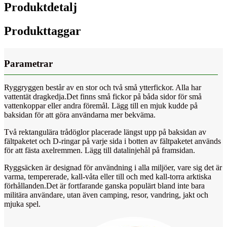
Produktdetalj
Produkttaggar
Parametrar
Ryggryggen består av en stor och två små ytterfickor. Alla har
vattentät dragkedja.Det finns små fickor på båda sidor för små
vattenkoppar eller andra föremål. Lägg till en mjuk kudde på
baksidan för att göra användarna mer bekväma.
Två rektangulära trådöglor placerade längst upp på baksidan av
fältpaketet och D-ringar på varje sida i botten av fältpaketet används
för att fästa axelremmen. Lägg till datalinjehål på framsidan.
Ryggsäcken är designad för användning i alla miljöer, vare sig det är
varma, tempererade, kall-våta eller till och med kall-torra arktiska
förhållanden.Det är fortfarande ganska populärt bland inte bara
militära användare, utan även camping, resor, vandring, jakt och
mjuka spel.