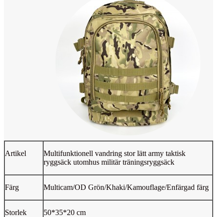
Artikel
Multifunktionell vandring stor lätt army taktisk
ryggsäck utomhus militär träningsryggsäck
Färg
Multicam/OD Grön/Khaki/Kamouflage/Enfärgad färg
Storlek
50*35*20 cm