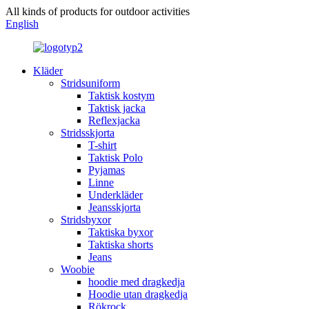
All kinds of products for outdoor activities
English
Kläder
Stridsuniform
Taktisk kostym
Taktisk jacka
Reflexjacka
Stridsskjorta
T-shirt
Taktisk Polo
Pyjamas
Linne
Underkläder
Jeansskjorta
Stridsbyxor
Taktiska byxor
Taktiska shorts
Jeans
Woobie
hoodie med dragkedja
Hoodie utan dragkedja
Rökrock