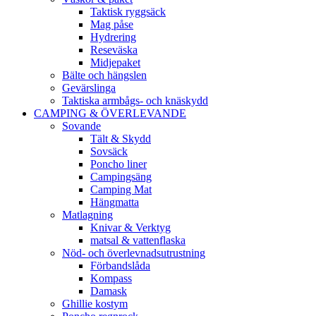
Taktisk ryggsäck
Mag påse
Hydrering
Reseväska
Midjepaket
Bälte och hängslen
Gevärslinga
Taktiska armbågs- och knäskydd
CAMPING & ÖVERLEVANDE
Sovande
Tält & Skydd
Sovsäck
Poncho liner
Campingsäng
Camping Mat
Hängmatta
Matlagning
Knivar & Verktyg
matsal & vattenflaska
Nöd- och överlevnadsutrustning
Förbandslåda
Kompass
Damask
Ghillie kostym