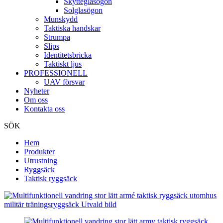
Skytteglasögon
Solglasögon
Munskydd
Taktiska handskar
Strumpa
Slips
Identitetsbricka
Taktiskt ljus
PROFESSIONELL
UAV försvar
Nyheter
Om oss
Kontakta oss
SÖK
Hem
Produkter
Utrustning
Ryggsäck
Taktisk ryggsäck