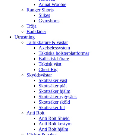
Annat Woobie
Ranger Shorts
Silkes
Gymshorts
Tröja
Badkläder
Utrustning
Tallrikbärare & västar
Axelselessystem
Taktiska hölsterplattformar
Ballistisk bärare
Taktisk väst
Chest Rig
Skyddsvästar
Skottsäker väst
Skottsäker plåt
Skottsäker hjälm
Skottsäker ryggsäck
Skottsäker sköld
Skottsäker filt
Anti Roit
Anti Roit Shield
Anti Roit kostym
Anti Roit hjälm
Väskor & paket