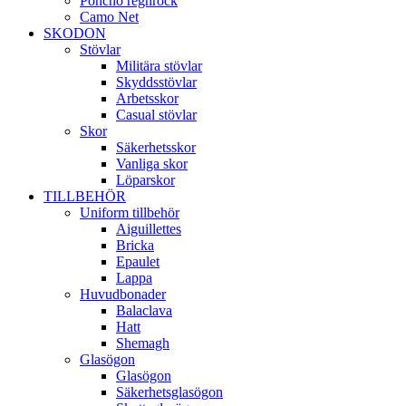
Poncho regnrock
Camo Net
SKODON
Stövlar
Militära stövlar
Skyddsstövlar
Arbetsskor
Casual stövlar
Skor
Säkerhetsskor
Vanliga skor
Löparskor
TILLBEHÖR
Uniform tillbehör
Aiguillettes
Bricka
Epaulet
Lappa
Huvudbonader
Balaclava
Hatt
Shemagh
Glasögon
Glasögon
Säkerhetsglasögon