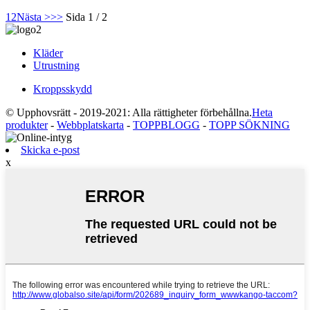
1
2
Nästa >
>>
Sida 1 / 2
Kläder
Utrustning
Kroppsskydd
© Upphovsrätt - 2019-2021: Alla rättigheter förbehållna.
Heta
produkter
-
Webbplatskarta
-
TOPPBLOGG
-
TOPP SÖKNING
Skicka e-post
x