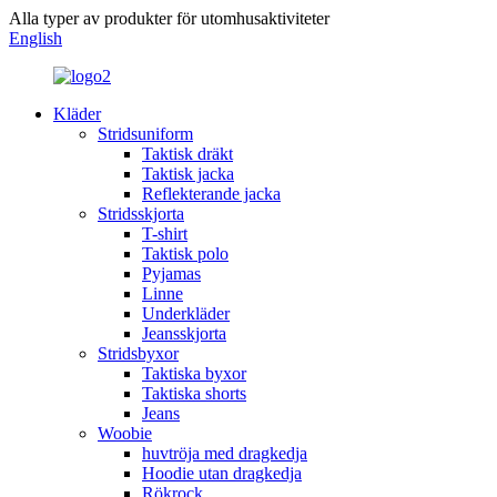
Alla typer av produkter för utomhusaktiviteter
English
Kläder
Stridsuniform
Taktisk dräkt
Taktisk jacka
Reflekterande jacka
Stridsskjorta
T-shirt
Taktisk polo
Pyjamas
Linne
Underkläder
Jeansskjorta
Stridsbyxor
Taktiska byxor
Taktiska shorts
Jeans
Woobie
huvtröja med dragkedja
Hoodie utan dragkedja
Rökrock