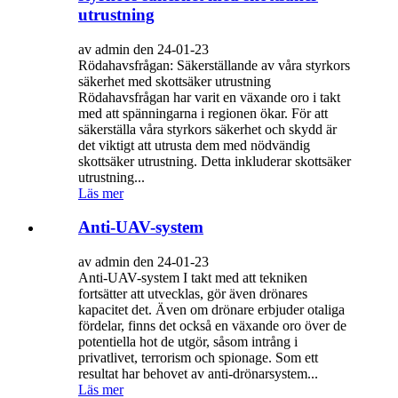
utrustning
av admin den 24-01-23
Rödahavsfrågan: Säkerställande av våra styrkors
säkerhet med skottsäker utrustning
Rödahavsfrågan har varit en växande oro i takt
med att spänningarna i regionen ökar. För att
säkerställa våra styrkors säkerhet och skydd är
det viktigt att utrusta dem med nödvändig
skottsäker utrustning. Detta inkluderar skottsäker
utrustning...
Läs mer
Anti-UAV-system
av admin den 24-01-23
Anti-UAV-system I takt med att tekniken
fortsätter att utvecklas, gör även drönares
kapacitet det. Även om drönare erbjuder otaliga
fördelar, finns det också en växande oro över de
potentiella hot de utgör, såsom intrång i
privatlivet, terrorism och spionage. Som ett
resultat har behovet av anti-drönarsystem...
Läs mer