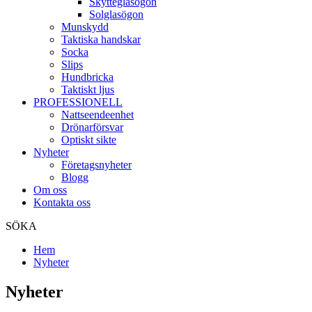
Skytteglasögon
Solglasögon
Munskydd
Taktiska handskar
Socka
Slips
Hundbricka
Taktiskt ljus
PROFESSIONELL
Nattseendeenhet
Drönarförsvar
Optiskt sikte
Nyheter
Företagsnyheter
Blogg
Om oss
Kontakta oss
SÖKA
Hem
Nyheter
Nyheter