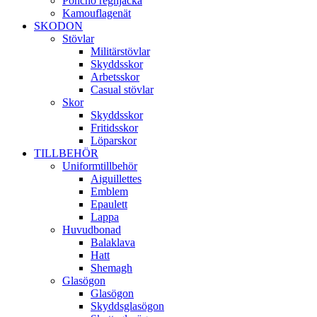
Poncho regnjacka
Kamouflagenät
SKODON
Stövlar
Militärstövlar
Skyddsskor
Arbetsskor
Casual stövlar
Skor
Skyddsskor
Fritidsskor
Löparskor
TILLBEHÖR
Uniformtillbehör
Aiguillettes
Emblem
Epaulett
Lappa
Huvudbonad
Balaklava
Hatt
Shemagh
Glasögon
Glasögon
Skyddsglasögon