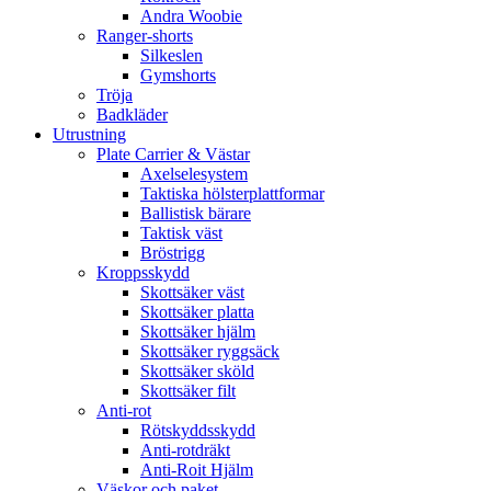
Andra Woobie
Ranger-shorts
Silkeslen
Gymshorts
Tröja
Badkläder
Utrustning
Plate Carrier & Västar
Axelselesystem
Taktiska hölsterplattformar
Ballistisk bärare
Taktisk väst
Bröstrigg
Kroppsskydd
Skottsäker väst
Skottsäker platta
Skottsäker hjälm
Skottsäker ryggsäck
Skottsäker sköld
Skottsäker filt
Anti-rot
Rötskyddsskydd
Anti-rotdräkt
Anti-Roit Hjälm
Väskor och paket