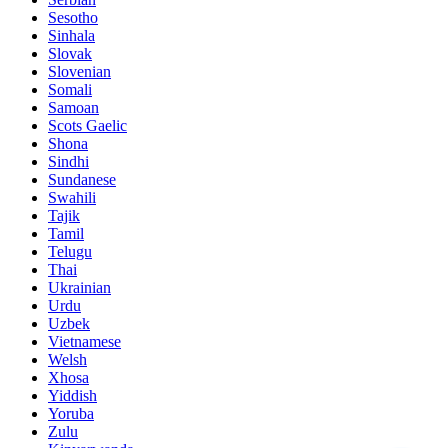
Sesotho
Sinhala
Slovak
Slovenian
Somali
Samoan
Scots Gaelic
Shona
Sindhi
Sundanese
Swahili
Tajik
Tamil
Telugu
Thai
Ukrainian
Urdu
Uzbek
Vietnamese
Welsh
Xhosa
Yiddish
Yoruba
Zulu