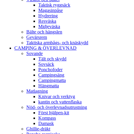
Taktisk ryggsäck
Magasinpåse
Hydrering
Resväska
Midjeväska
Bälte och hängslen
Gevärsrem
Taktiska armbågs- och knäskydd
CAMPING & ÖVERLEVNAD
Sovande
Tält och skydd
Sovsäck
Ponchofoder
Campingsäng
Campingmatta
Hängmatta
Matlagning
Knivar och verktyg
kantin och vattenflaska
Nöd- och överlevnadsutrustning
Först hjälpen-kit
Kompass
Damask
Ghillie-dräkt