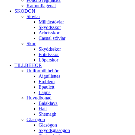
Poncho regnjacka
Kamouflagenät
SKODON
Stövlar
Militärstövlar
Skyddsskor
Arbetsskor
Casual stövlar
Skor
Skyddsskor
Fritidsskor
Löparskor
TILLBEHÖR
Uniformtillbehör
Aiguillettes
Emblem
Epaulett
Lappa
Huvudbonad
Balaklava
Hatt
Shemagh
Glasögon
Glasögon
Skyddsglasögon