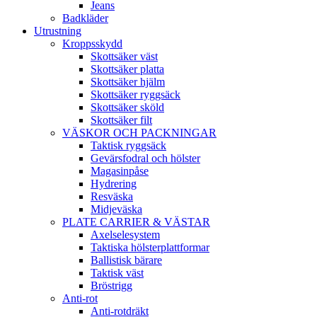
Jeans
Badkläder
Utrustning
Kroppsskydd
Skottsäker väst
Skottsäker platta
Skottsäker hjälm
Skottsäker ryggsäck
Skottsäker sköld
Skottsäker filt
VÄSKOR OCH PACKNINGAR
Taktisk ryggsäck
Gevärsfodral och hölster
Magasinpåse
Hydrering
Resväska
Midjeväska
PLATE CARRIER & VÄSTAR
Axelselesystem
Taktiska hölsterplattformar
Ballistisk bärare
Taktisk väst
Bröstrigg
Anti-rot
Anti-rotdräkt