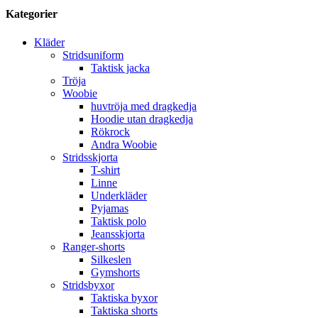
Kategorier
Kläder
Stridsuniform
Taktisk jacka
Tröja
Woobie
huvtröja med dragkedja
Hoodie utan dragkedja
Rökrock
Andra Woobie
Stridsskjorta
T-shirt
Linne
Underkläder
Pyjamas
Taktisk polo
Jeansskjorta
Ranger-shorts
Silkeslen
Gymshorts
Stridsbyxor
Taktiska byxor
Taktiska shorts