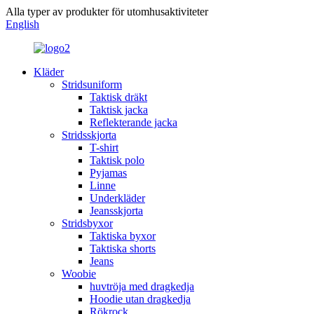
Alla typer av produkter för utomhusaktiviteter
English
Kläder
Stridsuniform
Taktisk dräkt
Taktisk jacka
Reflekterande jacka
Stridsskjorta
T-shirt
Taktisk polo
Pyjamas
Linne
Underkläder
Jeansskjorta
Stridsbyxor
Taktiska byxor
Taktiska shorts
Jeans
Woobie
huvtröja med dragkedja
Hoodie utan dragkedja
Rökrock