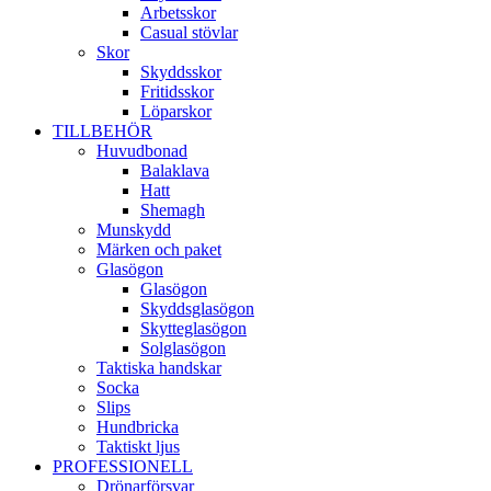
Arbetsskor
Casual stövlar
Skor
Skyddsskor
Fritidsskor
Löparskor
TILLBEHÖR
Huvudbonad
Balaklava
Hatt
Shemagh
Munskydd
Märken och paket
Glasögon
Glasögon
Skyddsglasögon
Skytteglasögon
Solglasögon
Taktiska handskar
Socka
Slips
Hundbricka
Taktiskt ljus
PROFESSIONELL
Drönarförsvar