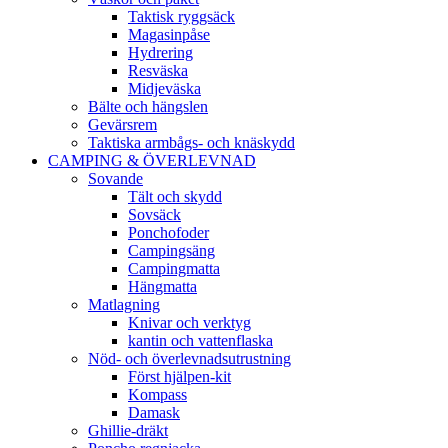
Taktisk ryggsäck
Magasinpåse
Hydrering
Resväska
Midjeväska
Bälte och hängslen
Gevärsrem
Taktiska armbågs- och knäskydd
CAMPING & ÖVERLEVNAD
Sovande
Tält och skydd
Sovsäck
Ponchofoder
Campingsäng
Campingmatta
Hängmatta
Matlagning
Knivar och verktyg
kantin och vattenflaska
Nöd- och överlevnadsutrustning
Först hjälpen-kit
Kompass
Damask
Ghillie-dräkt