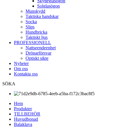
Skytteglasögon
Solglasögon
Munskydd
Taktiska handskar
Socka
Slips
Hundbricka
Taktiskt ljus
PROFESSIONELL
Nattseendeenhet
Drönarförsvar
Optiskt sikte
Nyheter
Om oss
Kontakta oss
SÖKA
Hem
Produkter
TILLBEHÖR
Huvudbonad
Balaklava