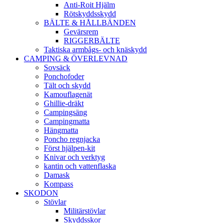
Anti-Roit Hjälm
Rötskyddsskydd
BÄLTE & HÅLLBÄNDEN
Gevärsrem
RIGGERBÄLTE
Taktiska armbågs- och knäskydd
CAMPING & ÖVERLEVNAD
Sovsäck
Ponchofoder
Tält och skydd
Kamouflagenät
Ghillie-dräkt
Campingsäng
Campingmatta
Hängmatta
Poncho regnjacka
Först hjälpen-kit
Knivar och verktyg
kantin och vattenflaska
Damask
Kompass
SKODON
Stövlar
Militärstövlar
Skyddsskor