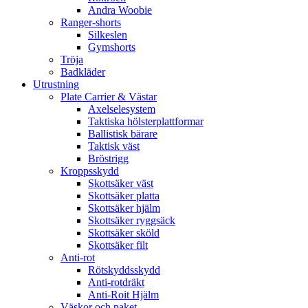
Andra Woobie
Ranger-shorts
Silkeslen
Gymshorts
Tröja
Badkläder
Utrustning
Plate Carrier & Västar
Axelselesystem
Taktiska hölsterplattformar
Ballistisk bärare
Taktisk väst
Bröstrigg
Kroppsskydd
Skottsäker väst
Skottsäker platta
Skottsäker hjälm
Skottsäker ryggsäck
Skottsäker sköld
Skottsäker filt
Anti-rot
Rötskyddsskydd
Anti-rotdräkt
Anti-Roit Hjälm
Väskor och paket