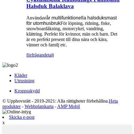
Halsduk Balaklava
Använda
vår multifunktionella halsduksmast
för utomhusbruk
För löpning, ridning, fiske,
snowboardåkning, motorcykel, vandring,
klättring. Perfekt för kvinnor, män och barn. Det
är en perfekt present till dina nära och kära,
vänner och familj etc.
förfrågan
detalj
Kläder
Utrustning
Kroppsskydd
© Upphovsrätt - 2019-2021: Alla rättigheter förbehållna.
Heta
produkter
-
Webbplatskarta
-
AMP Mobil
Skicka e-post
x