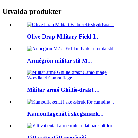
Utvalda produkter
Olive Drap Military Field I...
Armégrön militär stil M...
Militär armé Ghillie-dräkt ...
Kamouflagenät i skogsmark...
Vitt vattentätt armémili...