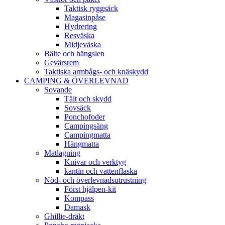
Taktisk ryggsäck
Magasinpåse
Hydrering
Resväska
Midjeväska
Bälte och hängslen
Gevärsrem
Taktiska armbågs- och knäskydd
CAMPING & ÖVERLEVNAD
Sovande
Tält och skydd
Sovsäck
Ponchofoder
Campingsäng
Campingmatta
Hängmatta
Matlagning
Knivar och verktyg
kantin och vattenflaska
Nöd- och överlevnadsutrustning
Först hjälpen-kit
Kompass
Damask
Ghillie-dräkt