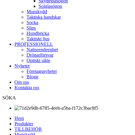
Skytteglasögon
Solglasögon
Munskydd
Taktiska handskar
Socka
Slips
Hundbricka
Taktiskt ljus
PROFESSIONELL
Nattseendeenhet
Drönarförsvar
Optiskt sikte
Nyheter
Företagsnyheter
Blogg
Om oss
Kontakta oss
SÖKA
Hem
Produkter
TILLBEHÖR
Munskydd