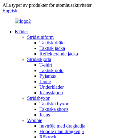
Alla typer av produkter för utomhusaktiviteter
English
Kläder
Stridsuniform
Taktisk dräkt
Taktisk jacka
Reflekterande jacka
Stridsskjorta
T-shirt
Taktisk polo
Pyjamas
Linne
Underkläder
Jeansskjorta
Stridsbyxor
Taktiska byxor
Taktiska shorts
Jeans
Woobie
huvtröja med dragkedja
Hoodie utan dragkedja
Rökrock