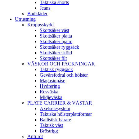
Taktiska shorts
Jeans
Badkläder
Utrustning
Kroppsskydd
Skottsäker väst
Skottsäker platta
Skottsäker hjälm
Skottsäker ryggsäck
Skottsäker sköld
Skottsäker filt
VÄSKOR OCH PACKNINGAR
Taktisk ryggsäck
Gevärsfodral och hölster
Magasinpåse
Hydrering
Resväska
Midjeväska
PLATE CARRIER & VÄSTAR
Axelselesystem
Taktiska hölsterplattformar
Ballistisk bärare
Taktisk väst
Bröstrigg
Anti-rot