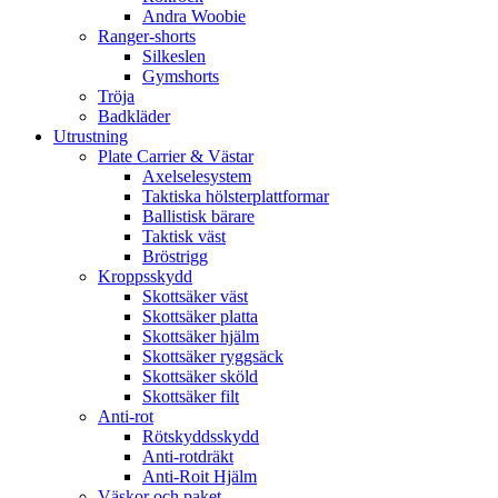
Andra Woobie
Ranger-shorts
Silkeslen
Gymshorts
Tröja
Badkläder
Utrustning
Plate Carrier & Västar
Axelselesystem
Taktiska hölsterplattformar
Ballistisk bärare
Taktisk väst
Bröstrigg
Kroppsskydd
Skottsäker väst
Skottsäker platta
Skottsäker hjälm
Skottsäker ryggsäck
Skottsäker sköld
Skottsäker filt
Anti-rot
Rötskyddsskydd
Anti-rotdräkt
Anti-Roit Hjälm
Väskor och paket