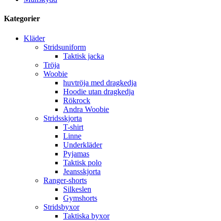
Kategorier
Kläder
Stridsuniform
Taktisk jacka
Tröja
Woobie
huvtröja med dragkedja
Hoodie utan dragkedja
Rökrock
Andra Woobie
Stridsskjorta
T-shirt
Linne
Underkläder
Pyjamas
Taktisk polo
Jeansskjorta
Ranger-shorts
Silkeslen
Gymshorts
Stridsbyxor
Taktiska byxor