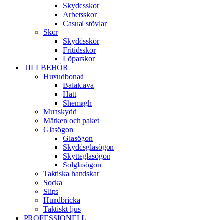
Skyddsskor
Arbetsskor
Casual stövlar
Skor
Skyddsskor
Fritidsskor
Löparskor
TILLBEHÖR
Huvudbonad
Balaklava
Hatt
Shemagh
Munskydd
Märken och paket
Glasögon
Glasögon
Skyddsglasögon
Skytteglasögon
Solglasögon
Taktiska handskar
Socka
Slips
Hundbricka
Taktiskt ljus
PROFESSIONELL