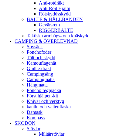
Anti-rotdräkt
Anti-Roit Hjälm
Rötskyddsskydd
BÄLTE & HÅLLBÄNDEN
Gevärsrem
RIGGERBÄLTE
Taktiska armbågs- och knäskydd
CAMPING & ÖVERLEVNAD
Sovsäck
Ponchofoder
Tält och skydd
Kamouflagenät
Ghillie-dräkt
Campingsäng
Campingmatta
Hängmatta
Poncho regnjacka
Först hjälpen-kit
Knivar och verktyg
kantin och vattenflaska
Damask
Kompass
SKODON
Stövlar
Militärstövlar