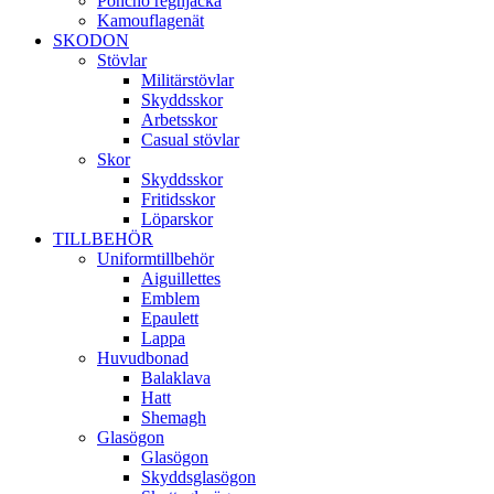
Poncho regnjacka
Kamouflagenät
SKODON
Stövlar
Militärstövlar
Skyddsskor
Arbetsskor
Casual stövlar
Skor
Skyddsskor
Fritidsskor
Löparskor
TILLBEHÖR
Uniformtillbehör
Aiguillettes
Emblem
Epaulett
Lappa
Huvudbonad
Balaklava
Hatt
Shemagh
Glasögon
Glasögon
Skyddsglasögon