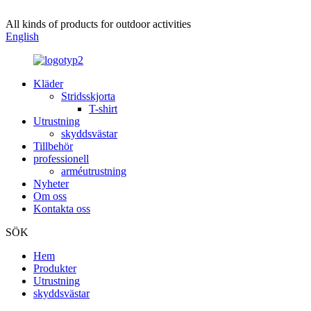
All kinds of products for outdoor activities
English
Kläder
Stridsskjorta
T-shirt
Utrustning
skyddsvästar
Tillbehör
professionell
arméutrustning
Nyheter
Om oss
Kontakta oss
SÖK
Hem
Produkter
Utrustning
skyddsvästar